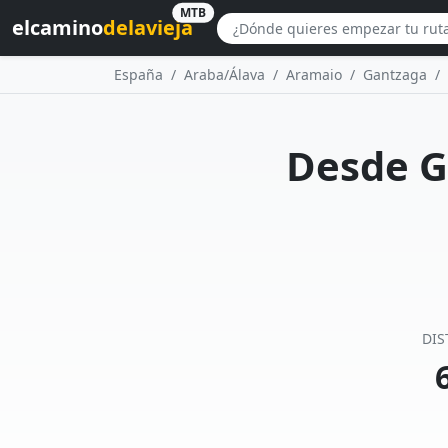
MTB
elcamino
delavieja
España
Araba/Álava
Aramaio
Gantzaga
Desde G
DIS