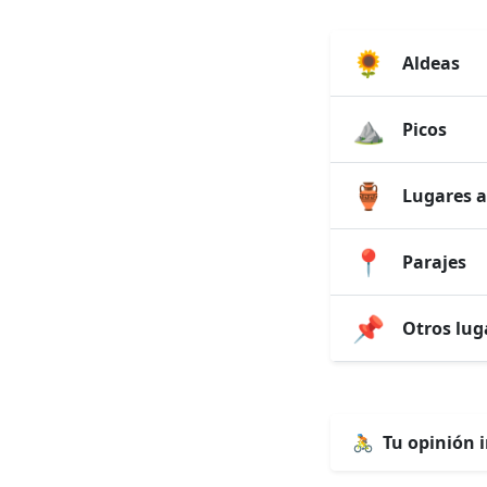
🌻
Aldeas
⛰️
Picos
🏺
Lugares a
📍
Parajes
📌
Otros lug
🚴
Tu opinión 