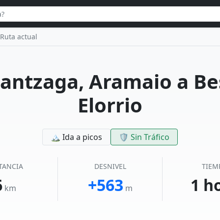
Ruta actual
antzaga, Aramaio a Be
Elorrio
🏔 Ida a picos
🛡️ Sin Tráfico
TANCIA
DESNIVEL
TIEM
6
+563
1 h
km
m