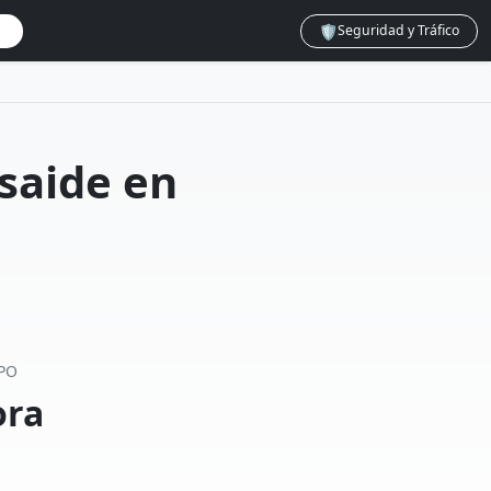
🛡️
Seguridad y Tráfico
saide en
PO
ora