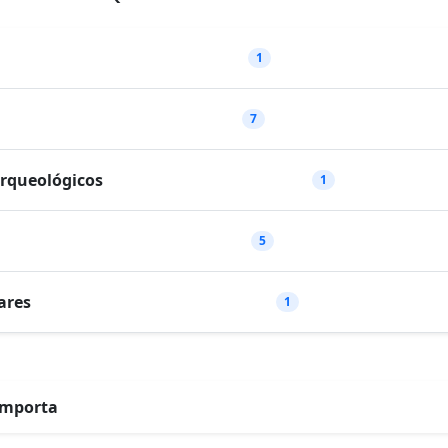
1
7
rqueológicos
1
5
ares
1
importa