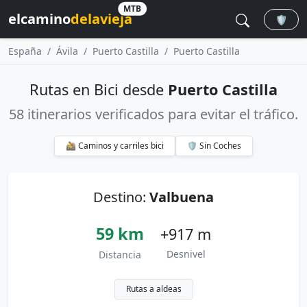
MTB
elcamino
delavieja
🛡️
España
Ávila
Puerto Castilla
Puerto Castilla
Rutas en Bici desde
Puerto Castilla
58 itinerarios verificados para evitar el tráfico.
🚵 Caminos y carriles bici
🛡️ Sin Coches
Destino:
Valbuena
59 km
+917 m
Desnivel
Distancia
Rutas a aldeas