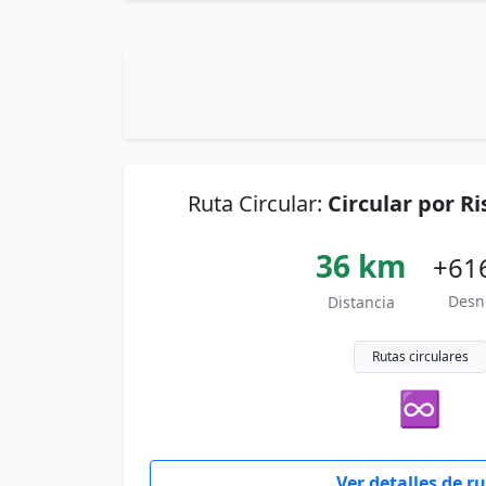
Ruta Circular:
Circular por R
36 km
+61
Desn
Distancia
Rutas circulares
♾
Ver detalles de r