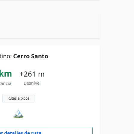
tino:
Cerro Santo
 km
+261 m
Desnivel
tancia
Rutas a picos
🏔
r detalles de ruta