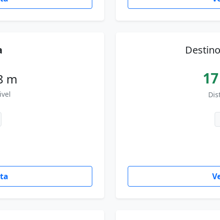
a
Destin
17
8 m
ivel
Dis
uta
Ve