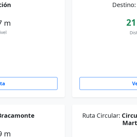
ción
Destino
21
7 m
ivel
Dis
uta
Ve
Bracamonte
Ruta Circular:
Circu
Mart
9 m