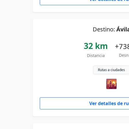
Destino:
Ávil
32 km
+73
Desn
Distancia
Rutas a ciudades
🌇
Ver detalles de r