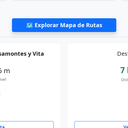
🗺 Explorar Mapa de Rutas
isamontes y Vita
Des
7
6 m
ivel
Dis
uta
Ve