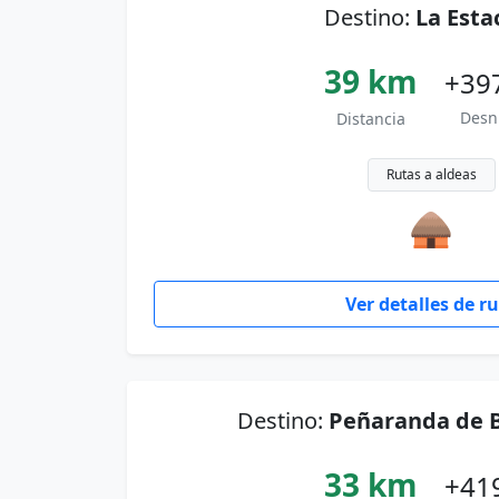
Destino:
La Esta
39 km
+39
Desn
Distancia
Rutas a aldeas
🛖
Ver detalles de r
Destino:
Peñaranda de 
33 km
+41