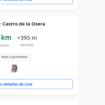
o:
Castro de la Osera
 km
+395 m
Desnivel
tancia
Rutas a yacimientos
🗿
r detalles de ruta