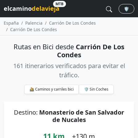
MTB
elcamino
delavieja
🛡️
España
Palencia
Carrión De Los Condes
Carrión De Los Condes
Rutas en Bici desde
Carrión De Los
Condes
161 itinerarios verificados para evitar el
tráfico.
🚵 Caminos y carriles bici
🛡️ Sin Coches
Destino:
Monasterio de San Salvador
de Nucales
11 km
+130 m