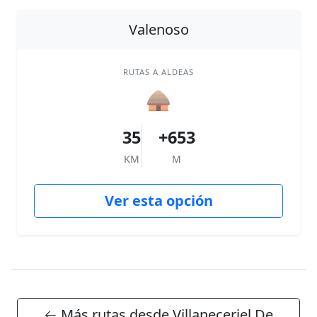
Valenoso
RUTAS A ALDEAS
🛖
35
+653
KM
M
Ver esta opción
← Más rutas desde Villaneceriel De