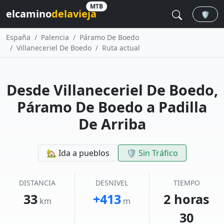
MTB
elcamino
delavieja
🛡️
España
Palencia
Páramo De Boedo
Villaneceriel De Boedo
Ruta actual
Desde Villaneceriel De Boedo,
Páramo De Boedo a Padilla
De Arriba
🏡 Ida a pueblos
🛡️ Sin Tráfico
DISTANCIA
DESNIVEL
TIEMPO
33
+413
2 horas
km
m
30