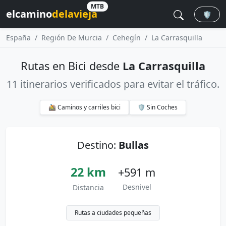
MTB
elcamino
delavieja
🛡️
España
Región De Murcia
Cehegín
La Carrasquilla
Rutas en Bici desde
La Carrasquilla
11 itinerarios verificados para evitar el tráfico.
🚵 Caminos y carriles bici
🛡️ Sin Coches
Destino:
Bullas
22 km
+591 m
Desnivel
Distancia
Rutas a ciudades pequeñas