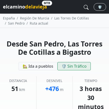
MTB
elcamino
delavieja
🛡️
España
Región De Murcia
Las Torres De Cotillas
San Pedro
Ruta actual
Desde San Pedro, Las Torres
De Cotillas a Bigastro
🏡 Ida a pueblos
🛡️ Sin Tráfico
DISTANCIA
DESNIVEL
TIEMPO
51
+476
3 horas
km
m
30
minutos