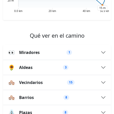
Qué ver en el camino
👀
Miradores
1
🌻
Aldeas
3
🏘️
Vecindarios
15
🏘️
Barrios
8
⛲
Plazas
8