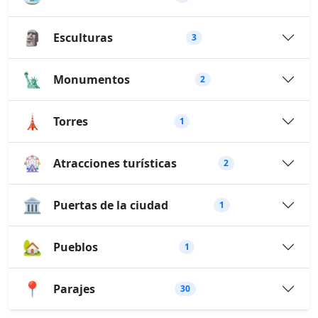
🗿
Esculturas
3
🗽
Monumentos
2
🗼
Torres
1
🎡
Atracciones turísticas
2
🏛️
Puertas de la ciudad
1
🏡
Pueblos
1
📍
Parajes
30