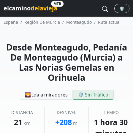
MTB
elcamino
delavieja
🛡️
España
Región De Murcia
Monteagudo
Ruta actual
Desde Monteagudo, Pedanía
De Monteagudo (Murcia) a
Las Norias Gemelas en
Orihuela
🌄 Ida a miradores
🛡️ Sin Tráfico
DISTANCIA
DESNIVEL
TIEMPO
21
+208
1 hora 30
km
m