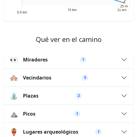
Qué ver en el camino
👀
Miradores
1
🏘️
Vecindarios
5
⛲
Plazas
2
⛰️
Picos
1
🏺
Lugares arqueológicos
1