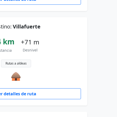
tino:
Villafuerte
4 km
+71 m
Desnivel
stancia
Rutas a aldeas
🛖
r detalles de ruta