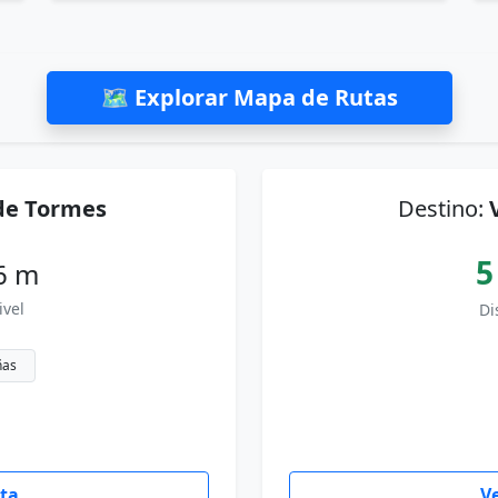
🗺 Explorar Mapa de Rutas
de Tormes
Destino:
5
6 m
ivel
Di
ñas
uta
Ve