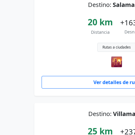
Destino:
Salama
20 km
+16
Desn
Distancia
Rutas a ciudades
🌇
Ver detalles de r
Destino:
Villam
25 km
+23