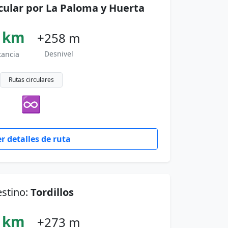
cular por La Paloma y Huerta
 km
+258 m
Desnivel
tancia
Rutas circulares
♾
r detalles de ruta
stino:
Tordillos
 km
+273 m