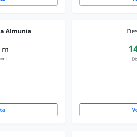
la Almunia
Des
1
 m
ivel
Di
uta
Ve