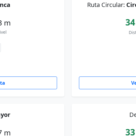
nca
Ruta Circular:
Cir
34
3 m
ivel
Dis
uta
Ve
ayor
De
33
7 m