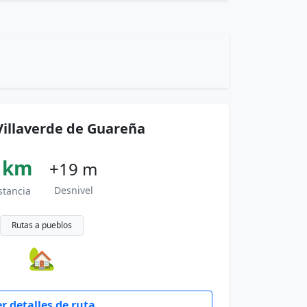
Villaverde de Guareña
 km
+19 m
Desnivel
stancia
Rutas a pueblos
🏡
r detalles de ruta