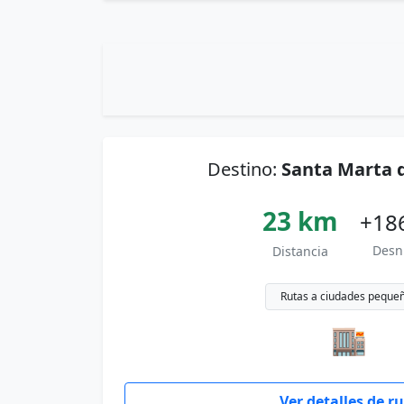
Destino:
Santa Marta 
23 km
+18
Desn
Distancia
Rutas a ciudades peque
🏬
Ver detalles de r