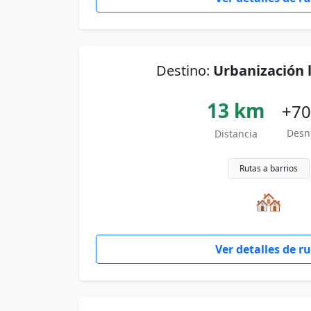
Destino:
Urbanización 
13 km
+70
Desn
Distancia
Rutas a barrios
🏘
Ver detalles de r