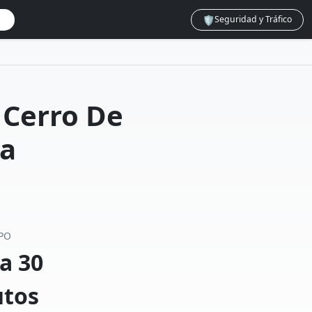
🛡️
Seguridad y Tráfico
 Cerro De
sa
PO
a 30
tos