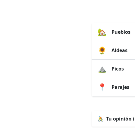
🏡
Pueblos
🌻
Aldeas
⛰️
Picos
📍
Parajes
🚴
Tu opinión 