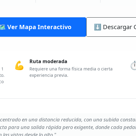
🗺️ Ver Mapa Interactivo
⬇ Descargar 
Ruta moderada
💪
⏱
 1
Requiere una forma física media o cierta
to.
experiencia previa.
co
centrado en una distancia reducida, con una subida constan
ecta para una salida rápida pero exigente, donde cada peda
las vistas desde lo alto."