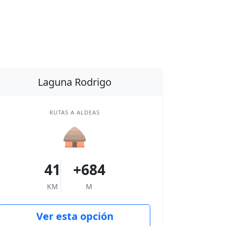
Laguna Rodrigo
RUTAS A ALDEAS
🛖
41
+684
KM
M
Ver esta opción