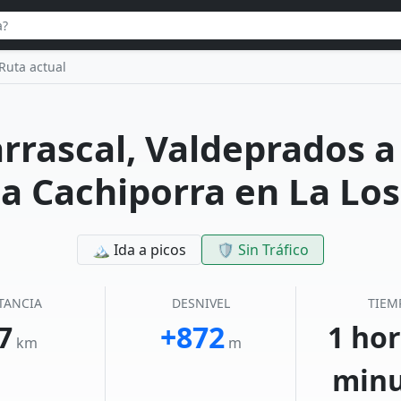
Ruta actual
rrascal, Valdeprados a
a Cachiporra en La Lo
🏔 Ida a picos
🛡️ Sin Tráfico
TANCIA
DESNIVEL
TIEM
7
+872
1 hor
km
m
minu