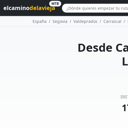
MTB
elcamino
delavieja
España
Segovia
Valdeprados
Carrascal
Desde Ca
L
DIS
1