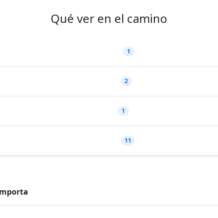
Qué ver en el camino
1
2
1
11
importa