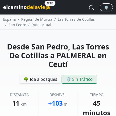
MTB
elcamino
delavieja
🛡️
España
Región De Murcia
Las Torres De Cotillas
San Pedro
Ruta actual
Desde San Pedro, Las Torres
De Cotillas a PALMERAL en
Ceutí
🌳 Ida a bosques
🛡️ Sin Tráfico
DISTANCIA
DESNIVEL
TIEMPO
11
+103
45
km
m
minutos